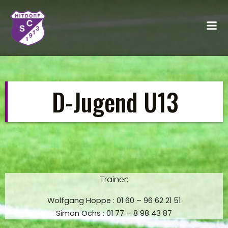
Zum
Inhalt
springen
D-Jugend U13
Trainer:
Wolfgang Hoppe : 01 60 – 96 62 21 51
Simon Ochs : 01 77 – 8 98 43 87