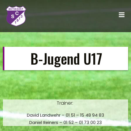
Zum
Inhalt
springen
B-Jugend U17
Trainer:
David Landwehr – 01 51 – 15 48 94 83
Daniel Reiners – 01 52 – 01 73 00 23